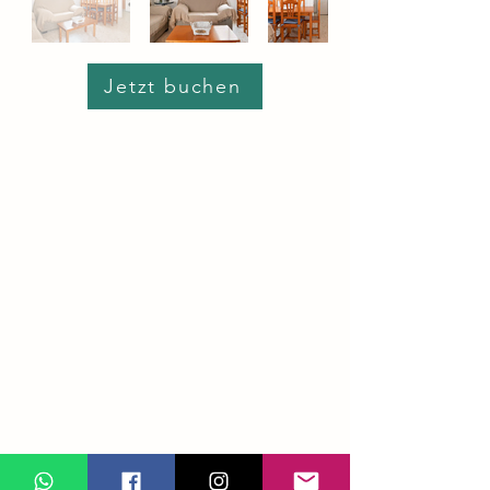
Jetzt buchen
Das Hotel liegt in Conil de la Frontera, im
Herzen der Stadt, 5 Gehminuten vom
Hauptstrand entfernt. 2 Schlafzimmer (bis
zu 4 Personen), 1 Badezimmer, voll
ausgestattete Küche. Klimaanlage, TV,
WLAN, Bettwäsche und Handtücher
inklusive.