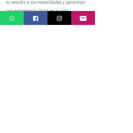
su estadía a sus necesidades y garantizar
una experiencia única en la vida.
Ven a alojarte con nosotros y disfruta del
maravilloso encanto andaluz que te
ofrecen Conil, Vejer y la provincia.
CONTACTO
Calle Almadraba 1, 11140 Conil de la Frontera
info@andalmar.net
+34 694 441 372