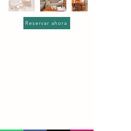
Reservar ahora
Situado en Conil de la Frontera, en pleno
centro del pueblo, a 4 minutos andando
de la playa principal. 2 dormitorios (hasta
4 pax), 1 baño, cocina totalmente
equipada. Aire acondicionado, TV, WiFi,
ropa de cama y toallas incluidas.